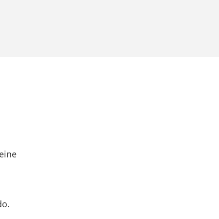
eine
do.