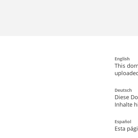
English
This dom
uploaded
Deutsch
Diese Do
Inhalte h
Español
Esta pág